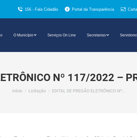
156 - Fala Cidadão
Portal da Transparência
Cart
io
O Município
Serviços On Line
Secretarias
Servidore
LETRÔNICO Nº 117/2022 – P
Você está aqui:
Início
Licitação
EDITAL DE PREGÃO ELETRÔNICO Nº…