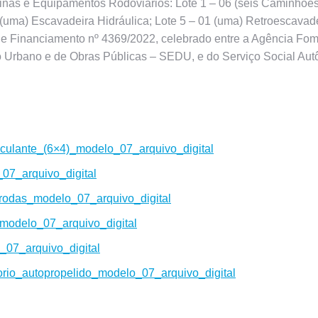
as e Equipamentos Rodoviários: Lote 1 – 06 (seis Caminhões 
(uma) Escavadeira Hidráulica; Lote 5 – 01 (uma) Retroescavade
de Financiamento nº 4369/2022, celebrado entre a Agência Fom
o Urbano e de Obras Públicas – SEDU, e do Serviço Social A
lante_(6×4)_modelo_07_arquivo_digital
07_arquivo_digital
rodas_modelo_07_arquivo_digital
modelo_07_arquivo_digital
07_arquivo_digital
rio_autopropelido_modelo_07_arquivo_digital