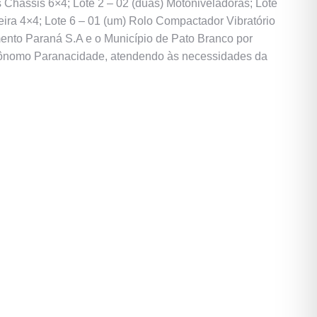
Chassis 6×4; Lote 2 – 02 (duas) Motoniveladoras; Lote
ira 4×4; Lote 6 – 01 (um) Rolo Compactador Vibratório
ento Paraná S.A e o Município de Pato Branco por
utônomo Paranacidade, atendendo às necessidades da