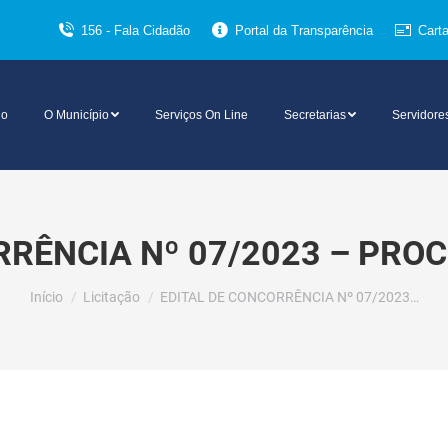
156 - Fala Cidadão
Portal da Transparência
Cart
io
O Município
Serviços On Line
Secretarias
Servidore
RRÊNCIA Nº 07/2023 – PROC
Você está aqui:
Início
Licitação
EDITAL DE CONCORRÊNCIA Nº 07/2023…