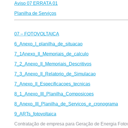
Aviso 07 ERRATA 01
Planilha de Serviços
07 – FOTOVOLTAICA
6_Anexo_I_planilha_de_situacao
7_1Anexo_II_Memoriais_de_calculo
7_2_Anexo_II_Memoriais_Descritivos
7_3_Anexo_II_Relatorio_de_Simulacao
7_Anexo_II_Especificacoes_tecnicas
8_1_Anexo_III_Planilha_Composicoes
8_Anexo_III_Planilha_de_Servicos_e_cronograma
9_ARTs_fotovoltaica
Contratação de empresa para Geração de Energia Fotovolt