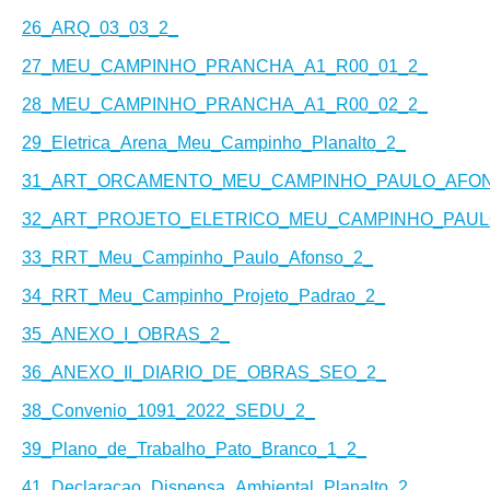
26_ARQ_03_03_2_
27_MEU_CAMPINHO_PRANCHA_A1_R00_01_2_
28_MEU_CAMPINHO_PRANCHA_A1_R00_02_2_
29_Eletrica_Arena_Meu_Campinho_Planalto_2_
31_ART_ORCAMENTO_MEU_CAMPINHO_PAULO_AFO
32_ART_PROJETO_ELETRICO_MEU_CAMPINHO_PAU
33_RRT_Meu_Campinho_Paulo_Afonso_2_
34_RRT_Meu_Campinho_Projeto_Padrao_2_
35_ANEXO_I_OBRAS_2_
36_ANEXO_II_DIARIO_DE_OBRAS_SEO_2_
38_Convenio_1091_2022_SEDU_2_
39_Plano_de_Trabalho_Pato_Branco_1_2_
41_Declaracao_Dispensa_Ambiental_Planalto_2_