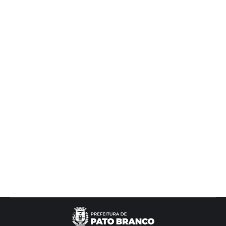
Prefeitura de Pato Branco e CCO
anunciam shows da Expopato 2025
Desenvolvimento Econômico
,
Expopato
Por
Cris Vargas
14/07/2025
Na manhã desta segunda-feira (14), no Gabinete
Municipal, a Prefeitura de Pato Branco e a
Comissão Central Organizadora (CCO) da 19ª
edição da Exposição Feira Agropecuária,
Industrial e Comercial (Expopato) anunciaram,
após sete anos sem a realização da feira, os
shows da Expopato 2025, que acontece de 8 a 16
de novembro, no Parque de…