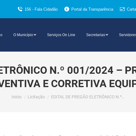
156 - Fala Cidadão
Portal da Transparência
Cart
io
O Município
Serviços On Line
Secretarias
Servidore
ETRÔNICO N.º 001/2024 – P
ENTIVA E CORRETIVA EQU
Você está aqui:
Início
Licitação
EDITAL DE PREGÃO ELETRÔNICO N.º…