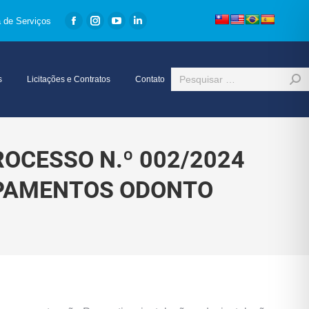
a de Serviços
Facebook
Instagram
YouTube
Linkedin
page
page
page
page
opens
opens
opens
opens
Search:
s
Licitações e Contratos
Contato
in
in
in
in
new
new
new
new
window
window
window
window
ROCESSO N.º 002/2024
IPAMENTOS ODONTO