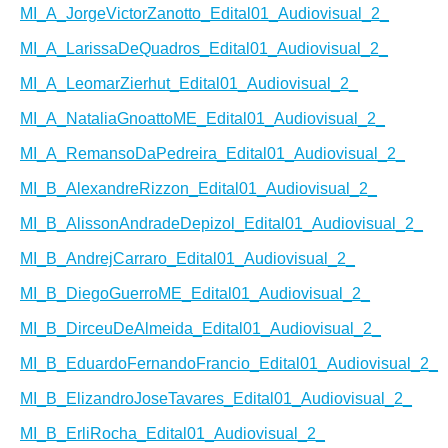
MI_A_JorgeVictorZanotto_Edital01_Audiovisual_2_
MI_A_LarissaDeQuadros_Edital01_Audiovisual_2_
MI_A_LeomarZierhut_Edital01_Audiovisual_2_
MI_A_NataliaGnoattoME_Edital01_Audiovisual_2_
MI_A_RemansoDaPedreira_Edital01_Audiovisual_2_
MI_B_AlexandreRizzon_Edital01_Audiovisual_2_
MI_B_AlissonAndradeDepizol_Edital01_Audiovisual_2_
MI_B_AndrejCarraro_Edital01_Audiovisual_2_
MI_B_DiegoGuerroME_Edital01_Audiovisual_2_
MI_B_DirceuDeAlmeida_Edital01_Audiovisual_2_
MI_B_EduardoFernandoFrancio_Edital01_Audiovisual_2_
MI_B_ElizandroJoseTavares_Edital01_Audiovisual_2_
MI_B_ErliRocha_Edital01_Audiovisual_2_