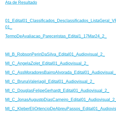
Ata de Resultado
01_Edital01_Classificados_Desclassificados_ListaGeral_
01_
TermoDeAvaliacao_Pareceristas_Edital1_17Mar24_2_
MI_B_RobsonPerinDaSilva_Edital01_Audiovisual_2_
MI_C_AngelaZolet_Edital01_Audiovisual_2_
MI_C_AssMoradoresBairroAlvorada_Edital01_Audiovisual
MI_C_BrunaValeriagil_Edital01_Audiovisual_2_
MI_C_DouglasFelipeGerhardt_Edital01_Audiovisual_2_
MI_C_JonasAugustoDiasCarneiro_Edital01_Audiovisual_2
MI_C_KleberEliOrtencioDeAbreuPassos_Edital01_Audiovi