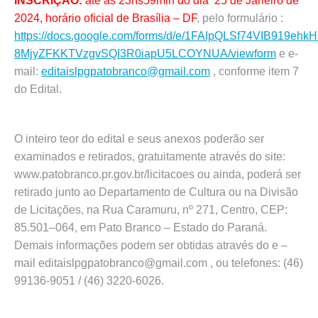
INSCRIÇÃO:
até as 23hs59min do dia 25 de Janeiro de
2024, horário oficial de Brasília – DF
, pelo formulário :
https://docs.google.com/forms/d/e/1FAIpQLSf74VIB919ehk
8MjyZFKKTVzgvSQI3R0iapU5LCOYNUA/viewform
e e-
mail:
editaislpgpatobranco@gmail.com
, conforme item 7
do Edital.
O inteiro teor do edital e seus anexos poderão ser
examinados e retirados, gratuitamente através do site:
www.patobranco.pr.gov.br/licitacoes ou ainda, poderá ser
retirado junto ao Departamento de Cultura ou na Divisão
de Licitações, na Rua Caramuru, nº 271, Centro, CEP:
85.501–064, em Pato Branco – Estado do Paraná.
Demais informações podem ser obtidas através do e –
mail editaislpgpatobranco@gmail.com , ou telefones: (46)
99136-9051 / (46) 3220-6026.