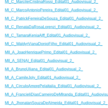
MI_C_MarcileiCristinaRossi_Edital01_Audiovisual_2_
MI_C_MarcoAntonioPereira_Edital01_Audiovisual_2_
MI_C_PatrickFerreiraDeSouza_Edital01_Audiovisual_2_
MI_C_RenataDaRosaLorenzi_Edital01_Audiovisual_2_
MI_C_TamaraKeniaAlff_Edital01_Audiovisual_2_
MI_C_WaldyrVianaDonioFilho_Edital01_Audiovisual_2_
MII_A_JoaoHenriquePrimo_Edital01_Audiovisual_2_
MII_A_SENAI_Edital01_Audiovisual_2_
MI_A_BrunoUliana_Edital01_Audiovisual_2_
MI_A_CamileJoly_Edital01_Audiovisual_2_
MI_A_CirculoAmorePelaItalia_Edital01_Audiovisual_2_
MI_A_FrancieliDiasCarneiroDeMIranda_Edital01_Audiovis
MI_A_JhonatanSouzaDeAlmeida_Edital01_Audiovisual_2_