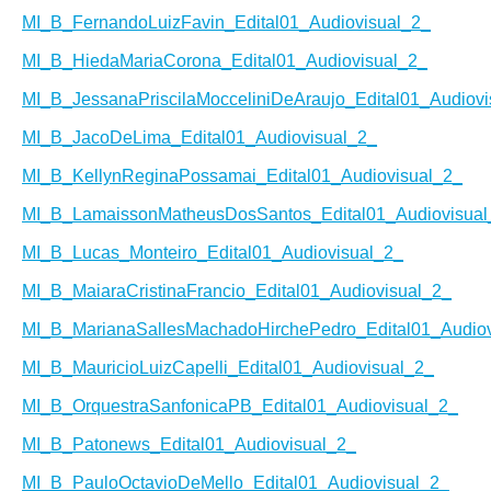
MI_B_FernandoLuizFavin_Edital01_Audiovisual_2_
MI_B_HiedaMariaCorona_Edital01_Audiovisual_2_
MI_B_JessanaPriscilaMocceliniDeAraujo_Edital01_Audiovi
MI_B_JacoDeLima_Edital01_Audiovisual_2_
MI_B_KellynReginaPossamai_Edital01_Audiovisual_2_
MI_B_LamaissonMatheusDosSantos_Edital01_Audiovisual
MI_B_Lucas_Monteiro_Edital01_Audiovisual_2_
MI_B_MaiaraCristinaFrancio_Edital01_Audiovisual_2_
MI_B_MarianaSallesMachadoHirchePedro_Edital01_Audiov
MI_B_MauricioLuizCapelli_Edital01_Audiovisual_2_
MI_B_OrquestraSanfonicaPB_Edital01_Audiovisual_2_
MI_B_Patonews_Edital01_Audiovisual_2_
MI_B_PauloOctavioDeMello_Edital01_Audiovisual_2_