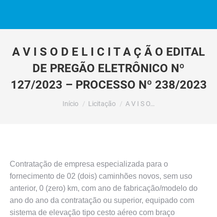
A V I S O D E L I C I T A Ç Ã O EDITAL
DE PREGÃO ELETRÔNICO Nº
127/2023 – PROCESSO Nº 238/2023
Você está aqui:
Início
Licitação
A V I S O…
Contratação de empresa especializada para o
fornecimento de 02 (dois) caminhões novos, sem uso
anterior, 0 (zero) km, com ano de fabricação/modelo do
ano do ano da contratação ou superior, equipado com
sistema de elevação tipo cesto aéreo com braço