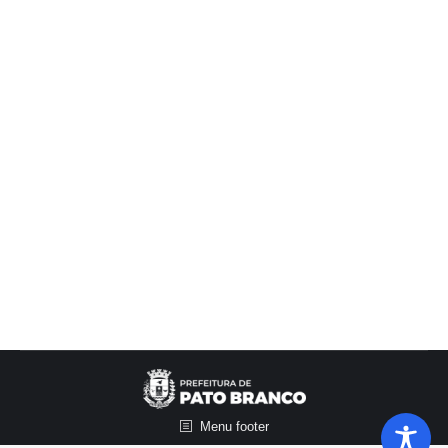
16/09/2025
A Secretaria Municipal de Agricultura promoveu
na noite de segunda-feira (15), no Pavilhão da
Comunidade Sede Dom Carlos, audiência pública
sobre o Programa de Asfalto Rural que vai
beneficiar as Linhas Caprini, Santo Agostinho e
Esperança. Além dos moradores das
comunidades que serão contempladas com o
asfalto, participaram da audiência pública
representantes do Instituto…
Menu footer