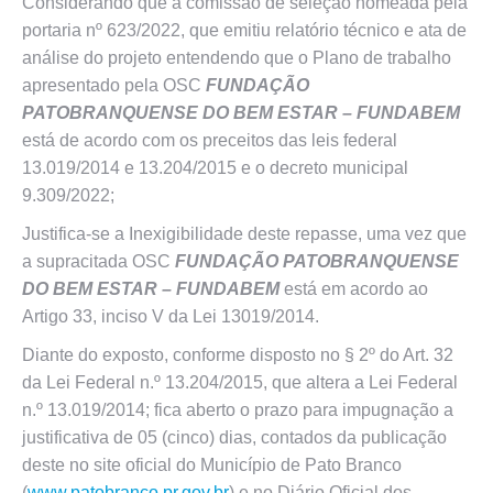
Considerando que a comissão de seleção nomeada pela
portaria nº 623/2022, que emitiu relatório técnico e ata de
análise do projeto entendendo que o Plano de trabalho
apresentado pela OSC
FUNDAÇÃO
PATOBRANQUENSE DO BEM ESTAR – FUNDABEM
está de acordo com os preceitos das leis federal
13.019/2014 e 13.204/2015 e o decreto municipal
9.309/2022;
Justifica-se a Inexigibilidade deste repasse, uma vez que
a supracitada OSC
FUNDAÇÃO PATOBRANQUENSE
DO BEM ESTAR – FUNDABEM
está em acordo ao
Artigo 33, inciso V da Lei 13019/2014.
Diante do exposto, conforme disposto no § 2º do Art. 32
da Lei Federal n.º 13.204/2015, que altera a Lei Federal
n.º 13.019/2014; fica aberto o prazo para impugnação a
justificativa de 05 (cinco) dias, contados da publicação
deste no site oficial do Município de Pato Branco
(
www.patobranco.pr.gov.br
) e no Diário Oficial dos