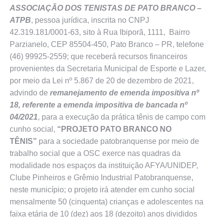
ASSOCIAÇÃO DOS TENISTAS DE PATO BRANCO –
ATPB
, pessoa jurídica, inscrita no CNPJ
42.319.181/0001-63, sito à Rua Ibiporã, 1111, Bairro
Parzianelo, CEP 85504-450, Pato Branco – PR, telefone
(46) 99925-2559; que receberá recursos financeiros
provenientes da Secretaria Municipal de Esporte e Lazer,
por meio da Lei nº 5.867 de 20 de dezembro de 2021,
advindo de
remanejamento de emenda impositiva nº
18, referente a
emenda impositiva de bancada nº
04/2021
, para a execução da prática tênis de campo com
cunho social,
“
PROJETO PATO BRANCO NO
TÊNIS”
para a sociedade patobranquense por meio de
trabalho social que a OSC exerce nas quadras da
modalidade nos espaços da instituição AFYA/UNIDEP,
Clube Pinheiros e Grêmio Industrial Patobranquense,
neste município; o projeto irá atender em cunho social
mensalmente 50 (cinquenta) crianças e adolescentes na
faixa etária de 10 (dez) aos 18 (dezoito) anos divididos