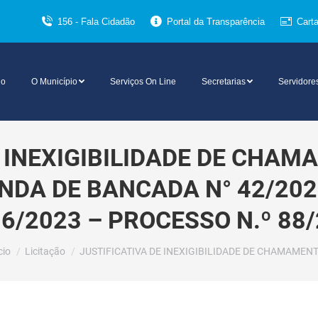
156 - Fala Cidadão
Portal da Transparência
Cart
io
O Município
Serviços On Line
Secretarias
Servidore
E INEXIGIBILIDADE DE CHAM
 DE BANCADA N° 42/2022 
86/2023 – PROCESSO N.º 88
cê está aqui:
cio
Licitação
JUSTIFICATIVA DE INEXIGIBILIDADE DE CHAMAMEN