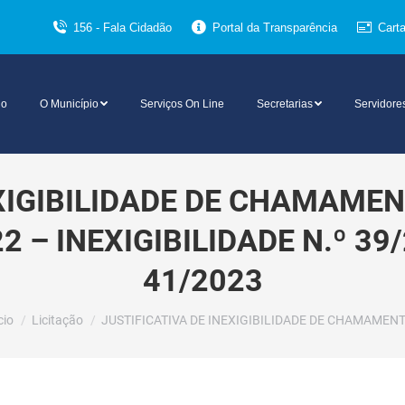
156 - Fala Cidadão
Portal da Transparência
Cart
io
O Município
Serviços On Line
Secretarias
Servidore
EXIGIBILIDADE DE CHAMAME
22 – INEXIGIBILIDADE N.º 39
41/2023
cê está aqui:
cio
Licitação
JUSTIFICATIVA DE INEXIGIBILIDADE DE CHAMAMEN