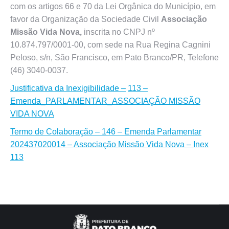
com os artigos 66 e 70 da Lei Orgânica do Município, em
favor da Organização da Sociedade Civil
Associação
Missão Vida Nova,
inscrita no CNPJ nº
10.874.797/0001-00, com sede na Rua Regina Cagnini
Peloso, s/n, São Francisco, em Pato Branco/PR, Telefone
(46) 3040-0037.
Justificativa da Inexigibilidade –
113 –
Emenda_PARLAMENTAR_ASSOCIAÇÃO MISSÃO
VIDA NOVA
Termo de Colaboração – 146 – Emenda Parlamentar
202437020014 – Associação Missão Vida Nova – Inex
113