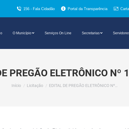
156 - Fala Cidadão
Portal da Transparência
Cart
io
O Município
Serviços On Line
Secretarias
Servidore
DE PREGÃO ELETRÔNICO Nº 
Você está aqui:
Início
Licitação
EDITAL DE PREGÃO ELETRÔNICO Nº…