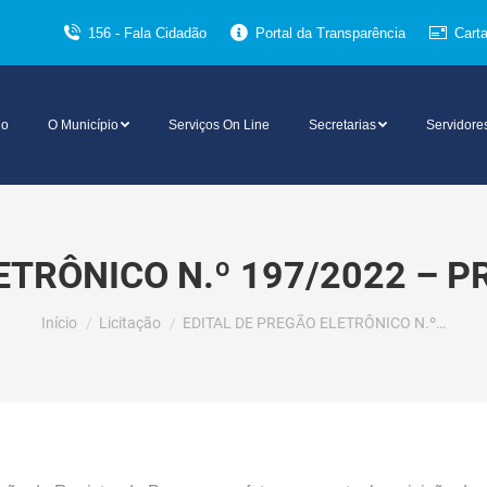
156 - Fala Cidadão
Portal da Transparência
Cart
io
O Município
Serviços On Line
Secretarias
Servidore
ETRÔNICO N.º 197/2022 – P
Você está aqui:
Início
Licitação
EDITAL DE PREGÃO ELETRÔNICO N.º…