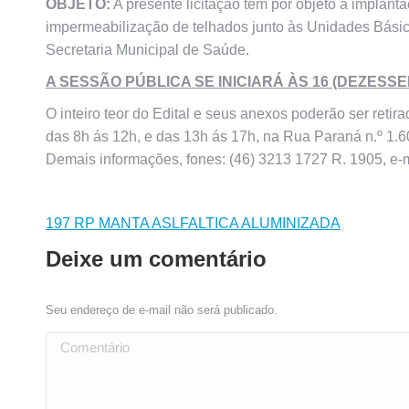
OBJETO:
A presente licitação tem por objeto a implant
impermeabilização de telhados junto às Unidades Bási
Secretaria Municipal de Saúde.
A SESSÃO PÚBLICA SE INICIARÁ ÀS 16 (DEZESSEI
O inteiro teor do Edital e seus anexos poderão ser retir
das 8h ás 12h, e das 13h ás 17h, na Rua Paraná n.º 1.
Demais informações, fones: (46) 3213 1727 R. 1905, e-m
197 RP MANTA ASLFALTICA ALUMINIZADA
Deixe um comentário
Seu endereço de e-mail não será publicado.
Comentário