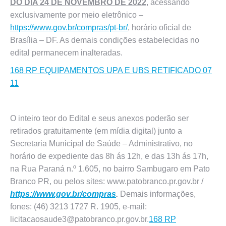
DO DIA 24 DE NOVEMBRO DE 2022
, acessando
exclusivamente por meio eletrônico –
https://www.gov.br/compras/pt-br/
, horário oficial de
Brasília – DF. As demais condições estabelecidas no
edital permanecem inalteradas.
168 RP EQUIPAMENTOS UPA E UBS RETIFICADO 07
11
O inteiro teor do Edital e seus anexos poderão ser
retirados gratuitamente (em mídia digital) junto a
Secretaria Municipal de Saúde – Administrativo, no
horário de expediente das 8h ás 12h, e das 13h ás 17h,
na Rua Paraná n.º 1.605, no bairro Sambugaro em Pato
Branco PR, ou pelos sites: www.patobranco.pr.gov.br /
https://www.gov.br/compras
.
Demais informações,
fones: (46) 3213 1727 R. 1905, e-mail:
licitacaosaude3@patobranco.pr.gov.br.
168 RP