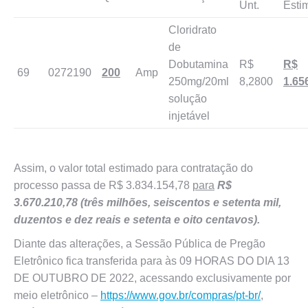
Unt.
Esti
Cloridrato
de
Dobutamina
R$
R$
69
0272190
200
Amp
250mg/20ml
8,2800
1.65
solução
injetável
Assim, o valor total estimado para contratação do
processo passa de R$ 3.834.154,78
para
R$
3.670.210,78 (três milhões, seiscentos e setenta mil,
duzentos e dez reais e setenta e oito centavos).
Diante das alterações, a Sessão Pública de Pregão
Eletrônico fica transferida para às 09 HORAS DO DIA 13
DE OUTUBRO DE 2022, acessando exclusivamente por
meio eletrônico –
https://www.gov.br/compras/pt-br/
,