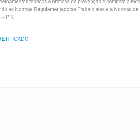
reinamentos teóricos e práticos de prevenção e combate a incê
dendo as Normas Regulamentadoras Trabalhistas e a Normas d
o – PR.
RETIFICADO