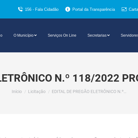
156 - Fala Cidadão
Portal da Transparência
Cart
io
O Município
Serviços On Line
Secretarias
Servidore
LETRÔNICO N.º 118/2022 PR
Você está aqui:
Início
Licitação
EDITAL DE PREGÃO ELETRÔNICO N.º…