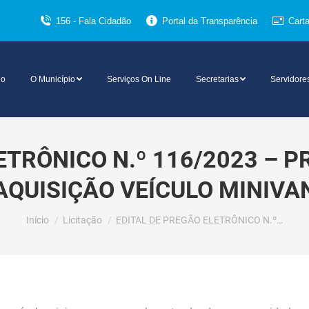
156 - Fala Cidadão
Portal da Transparência
Cart
io
O Município
Serviços On Line
Secretarias
Servidore
ETRÔNICO N.º 116/2023 – P
AQUISIÇÃO VEÍCULO MINIVA
Você está aqui:
Início
Licitação
EDITAL DE PREGÃO ELETRÔNICO N.º…