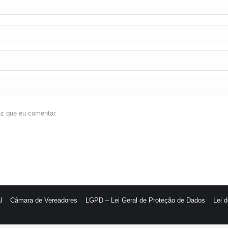
ez que eu comentar.
l
Câmara de Vereadores
LGPD – Lei Geral de Proteção de Dados
Lei 