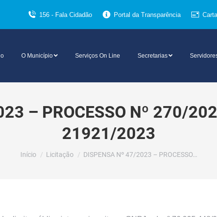
156 - Fala Cidadão
Portal da Transparência
Cart
io
O Município
Serviços On Line
Secretarias
Servidore
023 – PROCESSO Nº 270/20
21921/2023
Você está aqui:
Início
Licitação
DISPENSA Nº 47/2023 – PROCESSO…