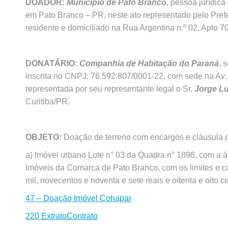
DOADOR:
Município de Pato Branco
, pessoa jurídic
em Pato Branco – PR, neste ato representado pelo Prefei
residente e domiciliado na Rua Argentina n.º 02, Apto
DONATÁRIO:
Companhia de Habitação do Paraná
, 
inscrita no CNPJ: 76.592.807/0001-22, com sede na Av. 
representada por seu representante legal o Sr.
Jorge Lu
Curitiba/PR.
OBJETO:
Doação de terreno com encargos e cláusula d
a) Imóvel urbano Lote n° 03 da Quadra n° 1898, com a á
Imóveis da Comarca de Pato Branco, com os limites e con
mil, novecentos e noventa e sete reais e oitenta e oito c
47 – Doação Imóvel Cohapar
220 ExtratoContrato