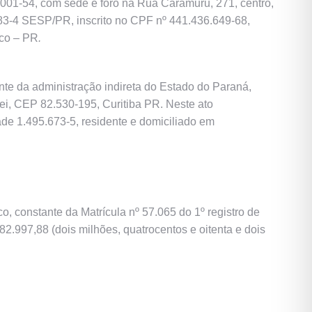
8/0001-54, com sede e foro na Rua Caramuru, 271, centro,
.183-4 SESP/PR, inscrito no CPF nº 441.436.649-68,
nco – PR
.
ante da administração indireta do Estado do Paraná,
ei, CEP 82.530-195, Curitiba PR. Neste ato
ade 1.495.673-5, residente e domiciliado em
, constante da Matrícula nº 57.065 do 1º registro de
2.997,88 (dois milhões, quatrocentos e oitenta e dois