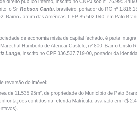
a de direito público interno, inscrito no CNPJ sob nº 76.995.44
to, o Sr.
Robson Cantu
, brasileiro, portador do RG nº 1.816
 702, Bairro Jardim das Américas, CEP 85.502-040, em Pato Bra
sociedade de economia mista de capital fechado, é parte integr
Marechal Humberto de Alencar Castelo, nº 800, Bairro Cristo R
iz Lange
, inscrito no CPF 336.537.719-00, portador da identid
e reversão do imóvel:
rea de 11.535,95m², de propriedade do Município de Pato Branco
frontações contidos na referida Matrícula, avaliado em R$ 2.48
entavos).