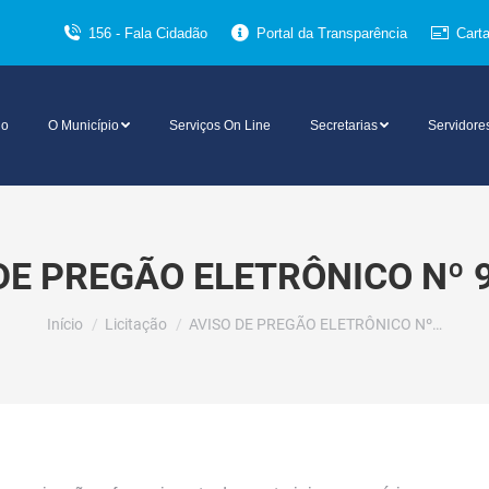
156 - Fala Cidadão
Portal da Transparência
Cart
io
O Município
Serviços On Line
Secretarias
Servidore
DE PREGÃO ELETRÔNICO Nº 
Você está aqui:
Início
Licitação
AVISO DE PREGÃO ELETRÔNICO Nº…