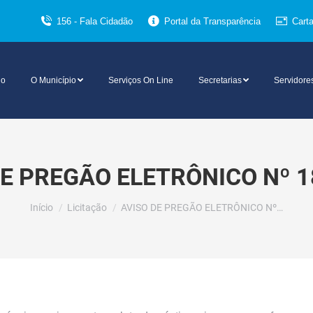
156 - Fala Cidadão
Portal da Transparência
Cart
io
O Município
Serviços On Line
Secretarias
Servidore
DE PREGÃO ELETRÔNICO Nº 1
Você está aqui:
Início
Licitação
AVISO DE PREGÃO ELETRÔNICO Nº…