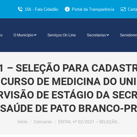
156 - Fala Cidadão
Portal da Transparência
Cart
io
O Município
Serviços On Line
Secretarias
Servidore
21 – SELEÇÃO PARA CADAST
CURSO DE MEDICINA DO UN
RVISÃO DE ESTÁGIO DA SECR
SAÚDE DE PATO BRANCO-P
Você está aqui:
Início
Concurso
EDITAL nº 02/2021 – SELEÇÃO…