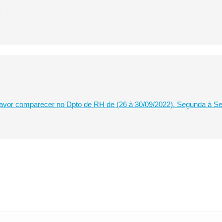
)
avor comparecer no Dpto de RH de (26 à 30/09/2022). Segunda à Sext