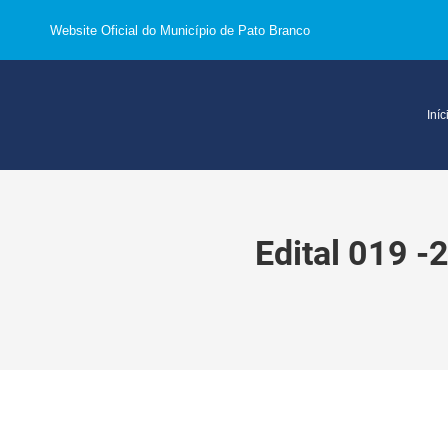
Website Oficial do Município de Pato Branco
Iníc
Edital 019 -