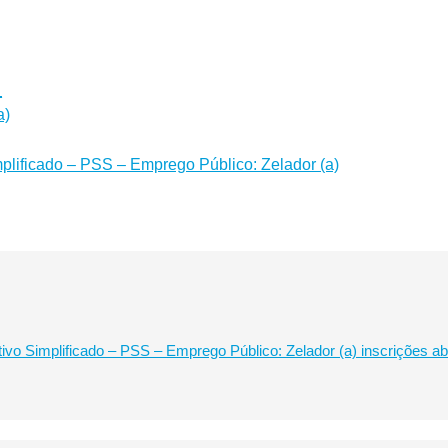
_
a)
mplificado – PSS – Emprego Público: Zelador (a)
tivo Simplificado – PSS – Emprego Público: Zelador (a) inscrições a