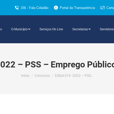
156 - Fala Cidadão
Portal da Transparência
Cart
io
O Município
Serviços On Line
Secretarias
Servidore
2022 – PSS – Emprego Público
Você está aqui:
Início
Concurso
Edital 019 -2022 – PSS…