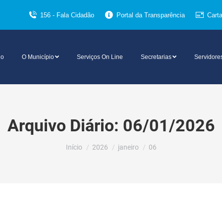
156 - Fala Cidadão
Portal da Transparência
Cart
io
O Município
Serviços On Line
Secretarias
Servidore
Arquivo Diário:
06/01/2026
Você está aqui:
Início
2026
janeiro
06