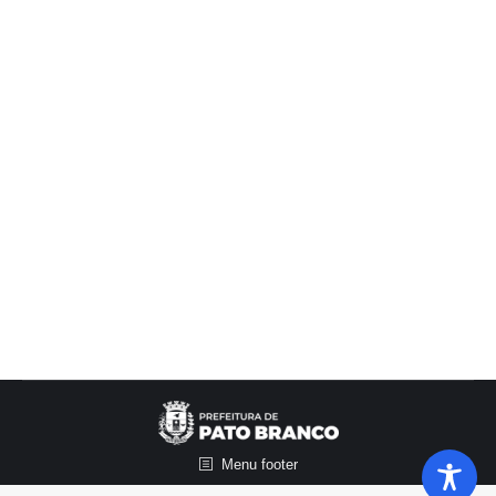
Programa Pato Tech
Notícias
,
Secretaria de Ciência, Tecnologia e Inovações
Por
Priscila Corteze
19/09/2025
A Prefeitura de Pato Branco, por meio da
Secretaria Municipal de Ciência, Tecnologia e
Inovação (SMCTI), em parceria com a UTFPR –
Câmpus Pato Branco, promove no próximo
sábado (20), das 8h às 17h, o Curso de Impressão
3D – Módulo 1. A formação acontece no Parque
Tecnológico de Pato Branco e é destinada a…
Menu footer