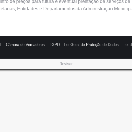
gistro de preços para futura e eventual prestação de serviços d
etarias, Entidades e Departamentos da Administração Municipa
l
Câmara de Vereadores
LGPD – Lei Geral de Proteção de Dados
Lei 
Revisar