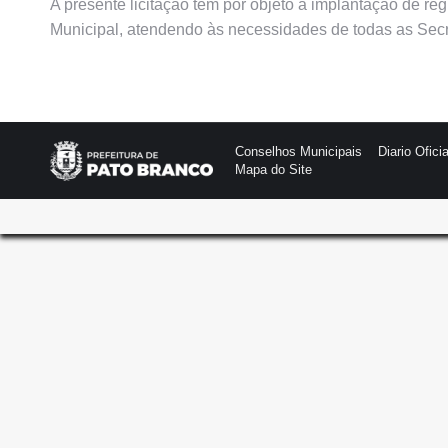
A presente licitação tem por objeto a implantação de re
Municipal, atendendo às necessidades de todas as Secr
Conselhos Municipais
Diario Oficia
Mapa do Site