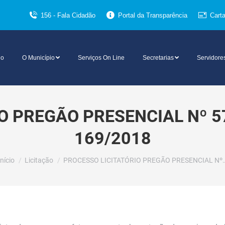
156 - Fala Cidadão
Portal da Transparência
Cart
io
O Município
Serviços On Line
Secretarias
Servidore
O PREGÃO PRESENCIAL Nº 5
169/2018
Você está aqui:
Início
Licitação
PROCESSO LICITATÓRIO PREGÃO PRESENCIAL Nº