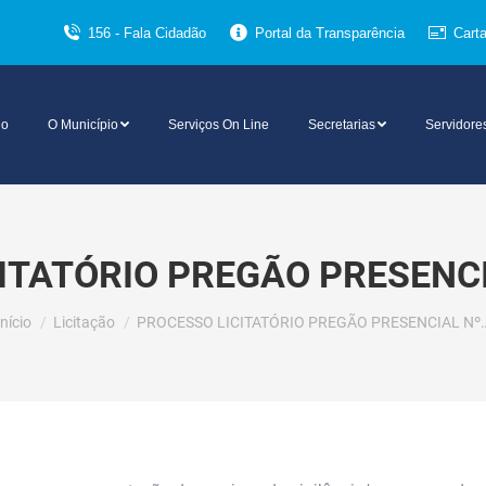
156 - Fala Cidadão
Portal da Transparência
Cart
io
O Município
Serviços On Line
Secretarias
Servidore
ITATÓRIO PREGÃO PRESENCI
Você está aqui:
Início
Licitação
PROCESSO LICITATÓRIO PREGÃO PRESENCIAL Nº