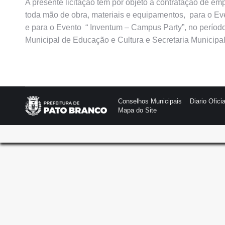
A presente licitação tem por objeto a contratação de e
toda mão de obra, materiais e equipamentos, para o Eve
e para o Evento “ Inventum – Campus Party”, no períod
Municipal de Educação e Cultura e Secretaria Municipal
Conselhos Municipais
Diario Oficia
Mapa do Site