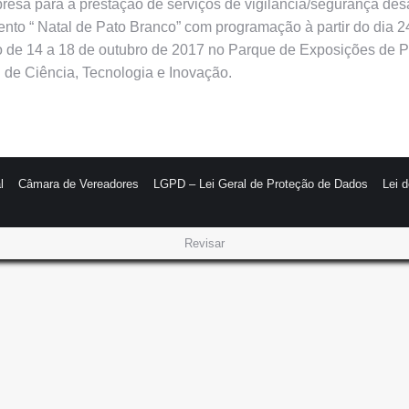
mpresa para a prestação de serviços de vigilância/segurança d
nto “ Natal de Pato Branco” com programação à partir do dia 2
o de 14 a 18 de outubro de 2017 no Parque de Exposições de 
 de Ciência, Tecnologia e Inovação.
l
Câmara de Vereadores
LGPD – Lei Geral de Proteção de Dados
Lei 
Revisar