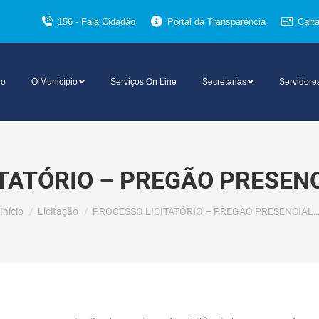
156 - Fala Cidadão
Portal da Transparência
Cart
io
O Município
Serviços On Line
Secretarias
Servidore
TATÓRIO – PREGÃO PRESENC
Você está aqui:
Início
Licitação
PROCESSO LICITATÓRIO – PREGÃO PRESENCIAL