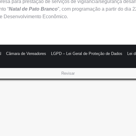
mpresa para prestação de serviços de vigilância/segurança des
to “
Natal de Pato Branco
”, com programação a partir do dia 
 de Desenvolvimento Econômico.
l
Câmara de Vereadores
LGPD – Lei Geral de Proteção de Dados
Lei 
Revisar