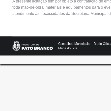
A presente licitação tem por objeto a contratação de e
toda mão-de-obra, materiais e equipamentos para o even
atendimento as necessidades da Secretaria Municipal
Conselhos Municipais
Diario Oficia
Mapa do Site