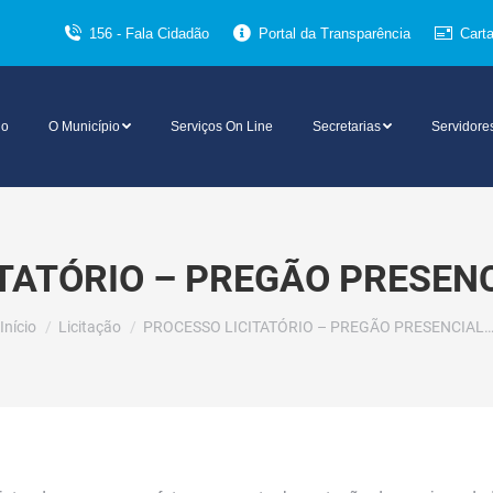
156 - Fala Cidadão
Portal da Transparência
Cart
io
O Município
Serviços On Line
Secretarias
Servidore
TATÓRIO – PREGÃO PRESENC
Você está aqui:
Início
Licitação
PROCESSO LICITATÓRIO – PREGÃO PRESENCIAL