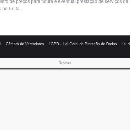
gistro de preços para futura e eventual prestação de serviços d
 no Edital.
l
Câmara de Vereadores
LGPD – Lei Geral de Proteção de Dados
Lei 
Revisar