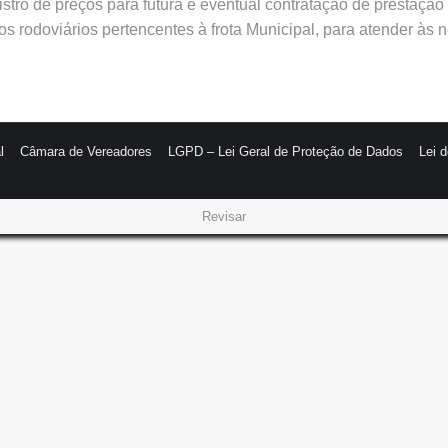
gistro de preços para futura e eventual contratação de prestaç
 rodoviários pertencentes à frota Municipal, para atender às 
l
Câmara de Vereadores
LGPD – Lei Geral de Proteção de Dados
Lei 
Revisar