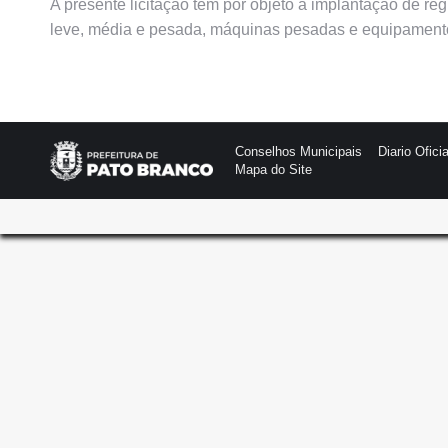
A presente licitação tem por objeto a implantação de re
leve, média e pesada, máquinas pesadas e equipamentos
Conselhos Municipais
Diario Oficia
Mapa do Site