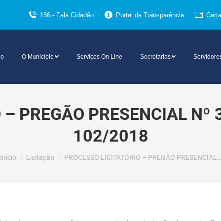
156 - Fala Cidadão
Portal da Transparência
Cart
io
O Município
Serviços On Line
Secretarias
Servidore
 – PREGÃO PRESENCIAL Nº 
102/2018
Você está aqui:
Início
Licitação
PROCESSO LICITATÓRIO – PREGÃO PRESENCIAL