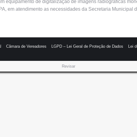
e um equipamento de digitalização de imagens radiográficas mon
A, em atendimento as necessidades da Secretaria Municipal 
l
Câmara de Vereadores
LGPD – Lei Geral de Proteção de Dados
Lei 
Revisar