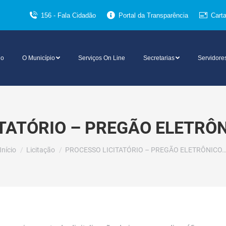
156 - Fala Cidadão
Portal da Transparência
Cart
io
O Município
Serviços On Line
Secretarias
Servidore
TATÓRIO – PREGÃO ELETRÔN
Você está aqui:
Início
Licitação
PROCESSO LICITATÓRIO – PREGÃO ELETRÔNICO