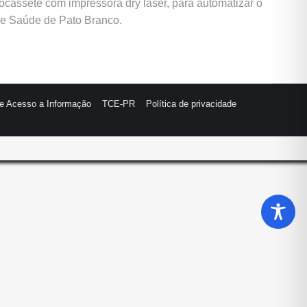
ocassete com impressora dry laser, para automatizar o
de Saúde de Pato Branco.
de Acesso a Informação
TCE-PR
Política de privacidade