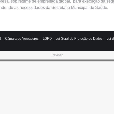
empresa, sob regime de empreitada global, para execução da se
tendendo as necessidades da Secretaria Municipal de Saúde.
l
Câmara de Vereadores
LGPD – Lei Geral de Proteção de Dados
Lei 
Revisar