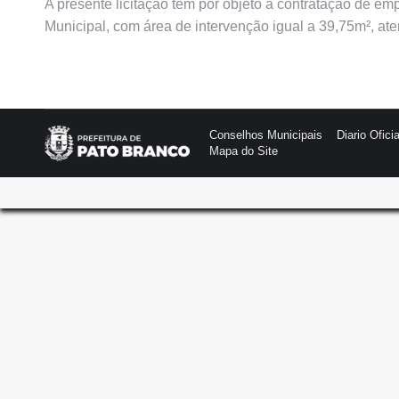
A presente licitação tem por objeto a contratação de 
Municipal, com área de intervenção igual a 39,75m², a
Conselhos Municipais
Diario Oficia
Mapa do Site