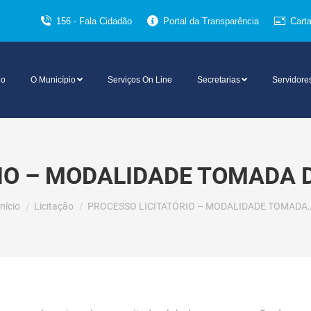
156 - Fala Cidadão
Portal da Transparência
Cart
io
O Município
Serviços On Line
Secretarias
Servidore
IO – MODALIDADE TOMADA D
Você está aqui:
Início
Licitação
PROCESSO LICITATÓRIO – MODALIDADE TOMADA