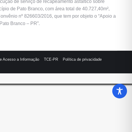
ecução de serviço de recapeamento asfáltico sobre
cípio de Pato Branco, com área total de 40.727,40m²,
Convênio nº 826603/2016, que tem por objeto o “Apoio a
 Pato Branco – PR”.
de Acesso a Informação
TCE-PR
Política de privacidade