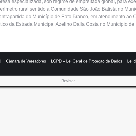
mpresa especializada, sob regime de empreitada global, para ex
 perímetro rural sentido a Comunidade São João Batista no Muni
contrapartida do Município de Pato Branco, em atendimento ao 
ltico da Estrada Municipal Azelino Dalla Costa no Município de
l
Câmara de Vereadores
LGPD – Lei Geral de Proteção de Dados
Lei 
Revisar