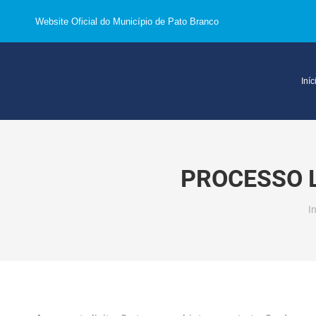
Website Oficial do Município de Pato Branco
Iníc
PROCESSO L
V
In