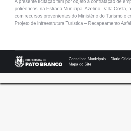
A presente licitação tem por objeto a contratação de e
poliédricos, na Estrada Municipal Azelino Dalla Costa,
com recursos provenientes do Ministério do Turismo e 
Projeto de Infraestrutura Turística – Recapeamento Asfá
Conselhos Municipais
Diario Oficia
Mapa do Site