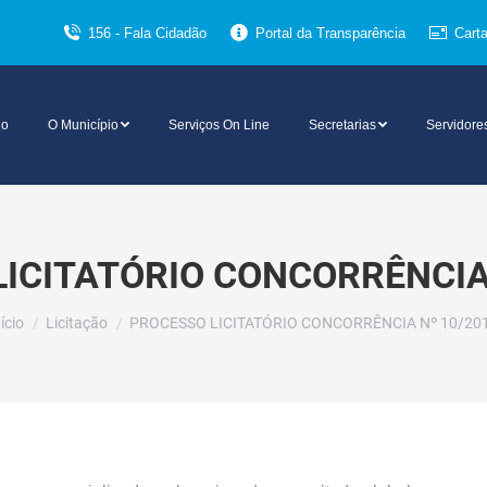
156 - Fala Cidadão
Portal da Transparência
Cart
io
O Município
Serviços On Line
Secretarias
Servidore
ICITATÓRIO CONCORRÊNCIA
ocê está aqui:
ício
Licitação
PROCESSO LICITATÓRIO CONCORRÊNCIA Nº 10/20