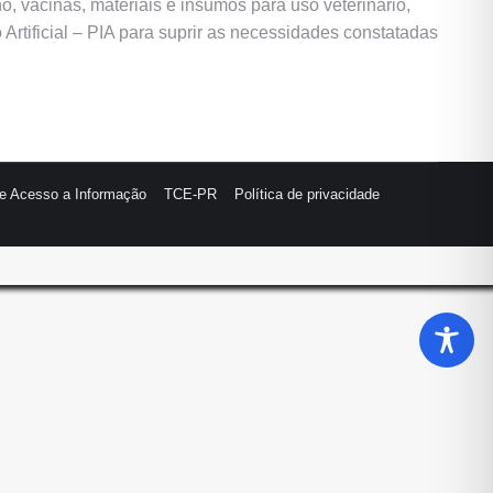
o, vacinas, materiais e insumos para uso veterinário,
rtificial – PIA para suprir as necessidades constatadas
de Acesso a Informação
TCE-PR
Política de privacidade