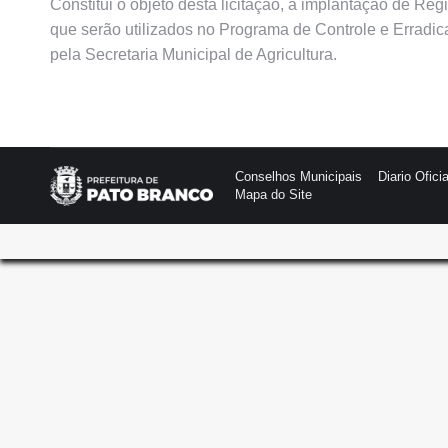
Constitui o objeto desta licitação, a implantação de Reg
que serão utilizados no Programa de Controle e Erradic
pela Secretaria Municipal de Agricultura.
Conselhos Municipais
Diario Oficia
Mapa do Site