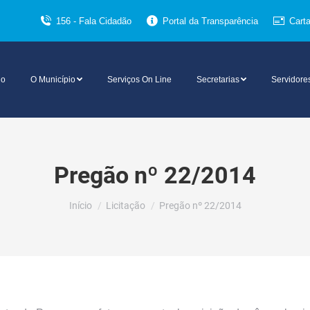
156 - Fala Cidadão
Portal da Transparência
Cart
io
O Município
Serviços On Line
Secretarias
Servidore
Pregão nº 22/2014
Você está aqui:
Início
Licitação
Pregão nº 22/2014