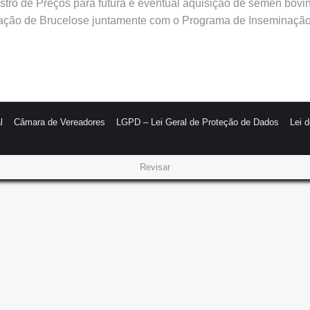
istro de Preços para futura e eventual aquisição de sêmen bovin
ação de Brucelose juntamente com o Programa de Inseminação A
l
Câmara de Vereadores
LGPD – Lei Geral de Proteção de Dados
Lei 
Revisar