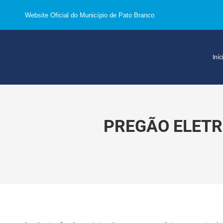
Website Oficial do Município de Pato Branco
Iníc
PREGÃO ELETR