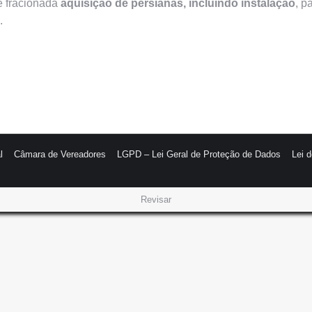
 e fracionada
aquisição de persianas, incluindo instalação
, p
.
l
Câmara de Vereadores
LGPD – Lei Geral de Proteção de Dados
Lei 
Revisar