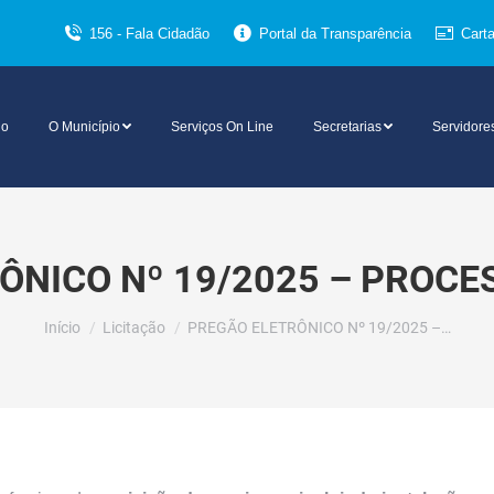
156 - Fala Cidadão
Portal da Transparência
Cart
io
O Município
Serviços On Line
Secretarias
Servidore
ÔNICO Nº 19/2025 – PROCES
Você está aqui:
Início
Licitação
PREGÃO ELETRÔNICO Nº 19/2025 –…