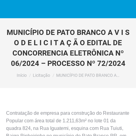
MUNICÍPIO DE PATO BRANCO A V I S
O D E L I C I T A Ç Ã O EDITAL DE
CONCORRENCIA ELETRÔNICA Nº
06/2024 – PROCESSO Nº 72/2024
Você está aqui:
Início
Licitação
MUNICÍPIO DE PATO BRANCO A…
Contratação de empresa para construção do Restaurante
Popular com área total de 1.211,63m² no lote 01 da
quadra 824, na Rua Iguatemi, esquina com Rua Tuiuti,
Bairro Pinheirinho no município de Pato Branco-PR, em