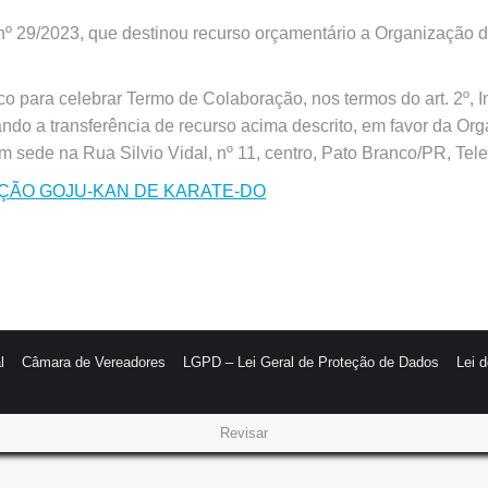
9/2023, que destinou recurso orçamentário a Organização da
 para celebrar Termo de Colaboração, nos termos do art. 2º, I
isando a transferência de recurso acima descrito, em favor da O
 sede na Rua Silvio Vidal, nº 11, centro, Pato Branco/PR, Tel
IAÇÃO GOJU-KAN DE KARATE-DO
l
Câmara de Vereadores
LGPD – Lei Geral de Proteção de Dados
Lei 
Revisar