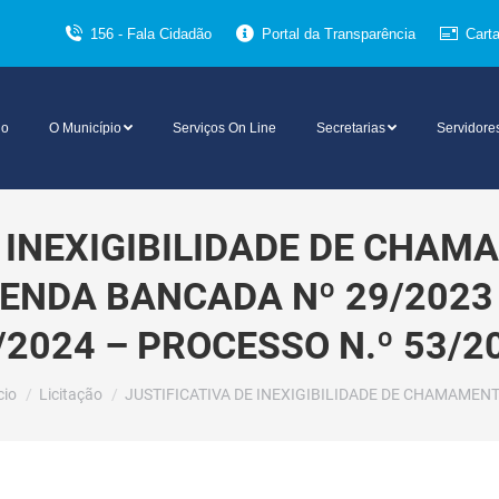
156 - Fala Cidadão
Portal da Transparência
Cart
io
O Município
Serviços On Line
Secretarias
Servidore
E INEXIGIBILIDADE DE CHAM
DA BANCADA Nº 29/2023 – 
/2024 – PROCESSO N.º 53/2
cê está aqui:
cio
Licitação
JUSTIFICATIVA DE INEXIGIBILIDADE DE CHAMAMEN