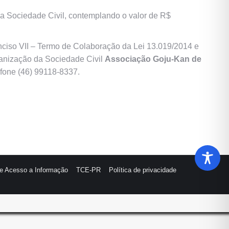
 Sociedade Civil, contemplando o valor de R$
nciso VII – Termo de Colaboração da Lei 13.019/2014 e
rganização da Sociedade Civil
Associação Goju-Kan de
efone (46) 99118-8337.
de Acesso a Informação
TCE-PR
Política de privacidade