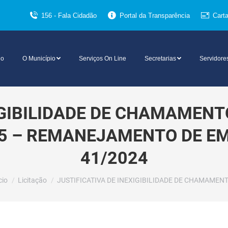
156 - Fala Cidadão
Portal da Transparência
Cart
io
O Município
Serviços On Line
Secretarias
Servidore
IGIBILIDADE DE CHAMAMENTO
25 – REMANEJAMENTO DE E
41/2024
cê está aqui:
cio
Licitação
JUSTIFICATIVA DE INEXIGIBILIDADE DE CHAMAMEN