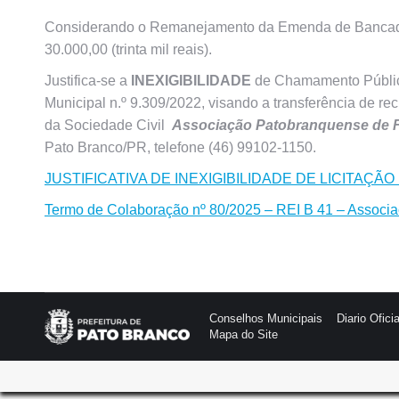
Considerando o Remanejamento da Emenda de Bancada n
30.000,00 (trinta mil reais).
Justifica-se a
INEXIGIBILIDADE
de Chamamento Público 
Municipal n.º 9.309/2022, visando a transferência de r
da Sociedade Civil
Associação Patobranquense de F
Pato Branco/PR, telefone (46) 99102-1150.
JUSTIFICATIVA DE INEXIGIBILIDADE DE LICITAÇÃ
Termo de Colaboração nº 80/2025 – REI B 41 – Associ
Conselhos Municipais
Diario Oficia
Mapa do Site