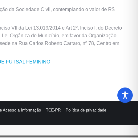
ão da Sociedade Civil, contemplando o valor de R$
so VII da Lei 13.019/2014 e Art 2º, Inciso I, do Decreto
da Lei Orgânica do Município, em favor da Organização
sede na Rua Carlos Roberto Carraro, nº 78, Centro em
 DE FUTSAL FEMININO
de Acesso a Informação
TCE-PR
Política de privacidade