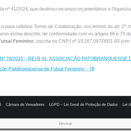
º 41/2024, que destinou recursos orçamentários a Organizaç
para celebrar Termo de Colaboração, nos termos do art. 2º, Inci
ecurso acima descrito, de conformidade com os artigos 66 e 70 
utsal Feminino
,
inscrita no CNPJ nº 19.287.097/0001-93 com 
O Nº 78/2025 – REI B 41- ASSOCIAÇÃO PATOBRANQUENSE
ação Patobranquense de Futsal Feminino – 78
l
Câmara de Vereadores
LGPD – Lei Geral de Proteção de Dados
Lei 
Revisar