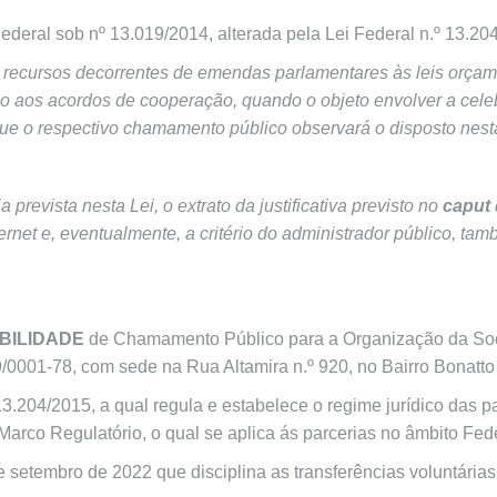
ederal sob nº 13.019/2014, alterada pela Lei Federal n.º 13.20
recursos decorrentes de emendas parlamentares às leis orçam
o aos acordos de cooperação, quando o objeto envolver a cele
que o respectivo chamamento público observará o disposto nest
prevista nesta Lei, o extrato da justificativa previsto no
caput
nternet e, eventualmente, a critério do administrador público, t
IBILIDADE
de Chamamento Público para a Organização da So
9/0001-78, com sede na Rua Altamira n.º 920, no Bairro Bonatt
.204/2015, a qual regula e estabelece o regime jurídico das pa
arco Regulatório, o qual se aplica ás parcerias no âmbito Fede
 setembro de 2022 que disciplina as transferências voluntária