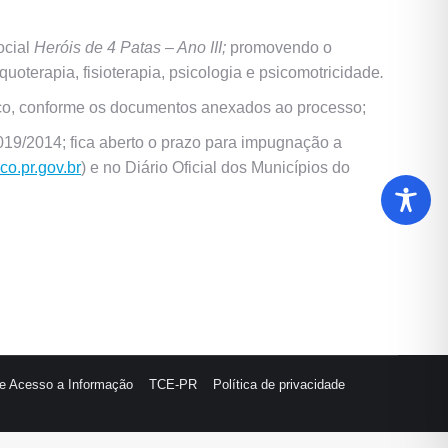
ocial
Heróis de 4 Patas – Ano III;
promovendo o
uoterapia, fisioterapia, psicologia e psicomotricidade
.
nco, conforme os documentos anexados ao processo;
3.019/2014; fica aberto o prazo para impugnação a
o.pr.gov.br
) e no Diário Oficial dos Municípios do
de Acesso a Informação
TCE-PR
Política de privacidade