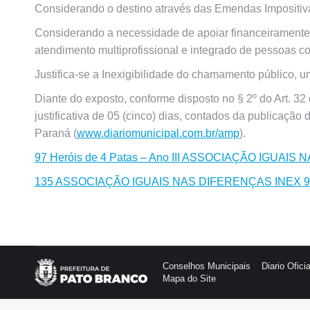
Considerando o destino através das Emendas Impositivas 
Considerando a necessidade de apoiar financeiramente 
atendimento multiprofissional e integrado de pessoas co
Justifica-se a Inexigibilidade do chamamento público,
Diante do exposto, conforme disposto no § 2º do Art. 32
justificativa de 05 (cinco) dias, contados da publicação 
Paraná (
www.diariomunicipal.com.br/amp
).
97 Heróis de 4 Patas – Ano III ASSOCIAÇÃO IGUAI
135 ASSOCIAÇÃO IGUAIS NAS DIFERENÇAS INEX 9
Conselhos Municipais
Diario Oficia
Mapa do Site