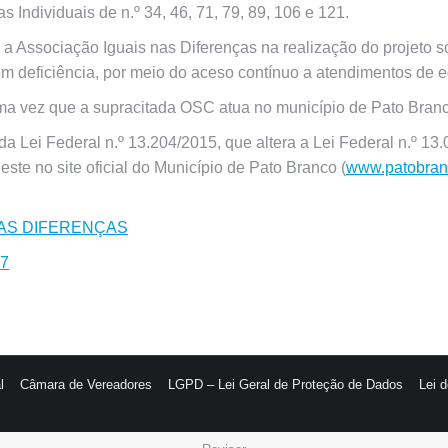
Individuais de n.º 34, 46, 71, 79, 89, 106 e 121.
a Associação Iguais nas Diferenças na realização do projeto s
m deficiência, por meio do aceso contínuo a atendimentos de eq
 uma vez que a supracitada OSC atua no município de Pato Bra
 da Lei Federal n.º 13.204/2015, que altera a Lei Federal n.º 1
deste no site oficial do Município de Pato Branco (
www.patobranc
S NAS DIFERENÇAS
7
l
Câmara de Vereadores
LGPD – Lei Geral de Proteção de Dados
Lei 