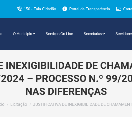
156 - Fala Cidadão
Portal da Transparência
Cart
io
O Município
Serviços On Line
Secretarias
Servidore
DE INEXIGIBILIDADE DE CHA
7/2024 – PROCESSO N.º 99/
NAS DIFERENÇAS
cê está aqui:
cio
Licitação
JUSTIFICATIVA DE INEXIGIBILIDADE DE CHAMAMEN