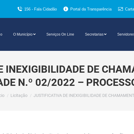
156 - Fala Cidadão
Portal da Transparência
Cart
io
O Município
Serviços On Line
Secretarias
Servidore
DE INEXIGIBILIDADE DE CHA
ADE N.º 02/2022 – PROCESS
cê está aqui:
cio
Licitação
JUSTIFICATIVA DE INEXIGIBILIDADE DE CHAMAMEN