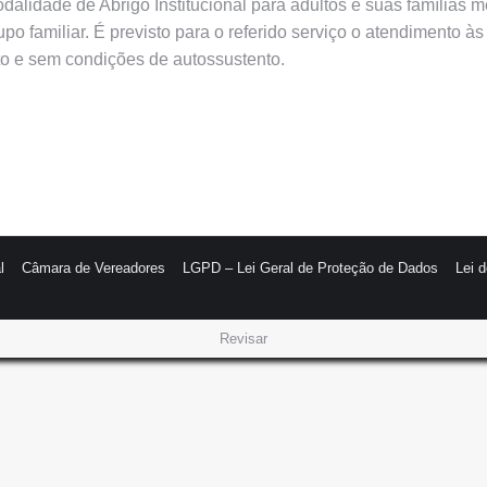
alidade de Abrigo Institucional para adultos e suas famílias m
 familiar. É previsto para o referido serviço o atendimento à
to e sem condições de autossustento.
l
Câmara de Vereadores
LGPD – Lei Geral de Proteção de Dados
Lei 
Revisar