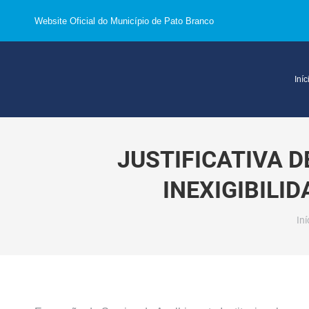
Website Oficial do Município de Pato Branco
Iníc
JUSTIFICATIVA 
INEXIGIBILID
Vo
Iní