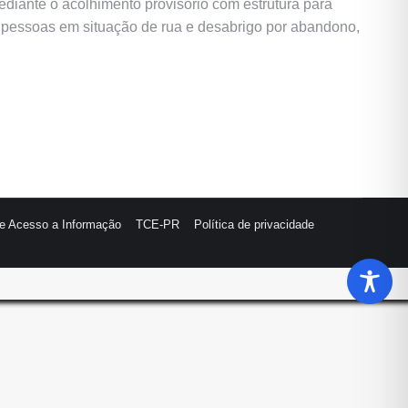
ediante o acolhimento provisório com estrutura para
s pessoas em situação de rua e desabrigo por abandono,
de Acesso a Informação
TCE-PR
Política de privacidade