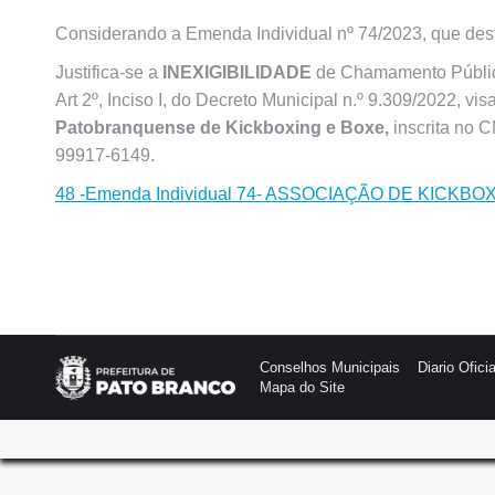
Considerando a Emenda Individual nº 74/2023, que dest
Justifica-se a
INEXIGIBILIDADE
de Chamamento Público
Art 2º, Inciso I, do Decreto Municipal n.º 9.309/2022, v
Patobranquense de Kickboxing e Boxe,
inscrita no 
99917-6149.
48 -Emenda Individual 74- ASSOCIAÇÃO DE KICK
Conselhos Municipais
Diario Oficia
Mapa do Site