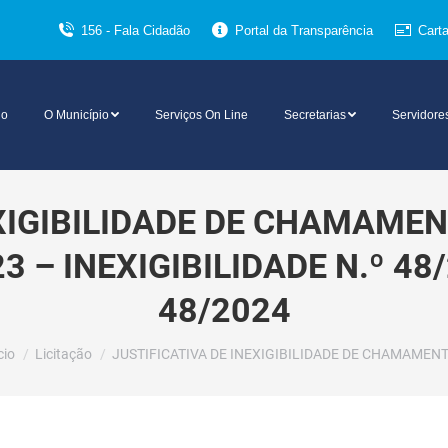
156 - Fala Cidadão
Portal da Transparência
Cart
io
O Município
Serviços On Line
Secretarias
Servidore
EXIGIBILIDADE DE CHAMAME
3 – INEXIGIBILIDADE N.º 4
48/2024
cê está aqui:
cio
Licitação
JUSTIFICATIVA DE INEXIGIBILIDADE DE CHAMAMEN