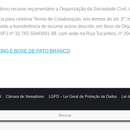
inou recurso orçamentário a Organização da Sociedade Civil, c
 para celebrar Termo de Colaboração, nos termos do art. 2º, I
isando a transferência de recurso acima descrito, em favor da O
CNPJ nº 32.765.504/0001-99, com sede na Rua Tocantins, nº 2045
BOXING E BOXE DE PATO BRANCO
l
Câmara de Vereadores
LGPD – Lei Geral de Proteção de Dados
Lei 
Revisar