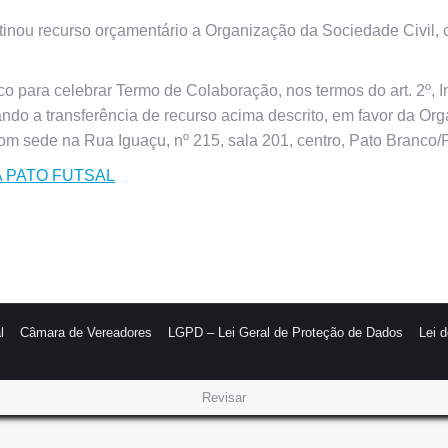
inou recurso orçamentário a Organização da Sociedade Civil, 
 para celebrar Termo de Colaboração, nos termos do art. 2º, I
isando a transferência de recurso acima descrito, em favor da O
om sede na Rua Iguaçu, nº 215, sala 201, centro, Pato Branco/
VA PATO FUTSAL
l
Câmara de Vereadores
LGPD – Lei Geral de Proteção de Dados
Lei 
Revisar