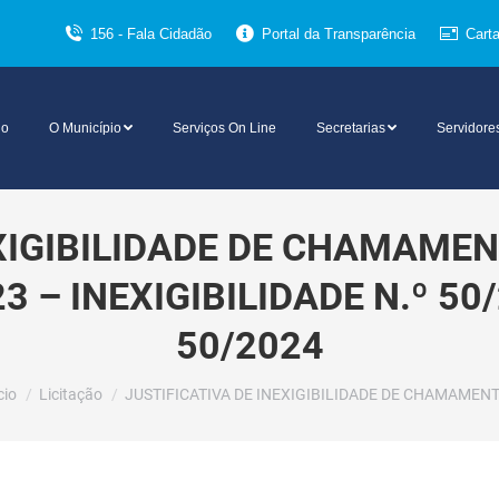
156 - Fala Cidadão
Portal da Transparência
Cart
io
O Município
Serviços On Line
Secretarias
Servidore
EXIGIBILIDADE DE CHAMAME
3 – INEXIGIBILIDADE N.º 5
50/2024
cê está aqui:
cio
Licitação
JUSTIFICATIVA DE INEXIGIBILIDADE DE CHAMAMEN