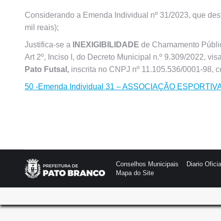
Considerando a Emenda Individual nº 31/2023, que dest
mil reais);
Justifica-se a
INEXIGIBILIDADE
de Chamamento Público
Art 2º, Inciso I, do Decreto Municipal n.º 9.309/2022, v
Pato Futsal,
inscrita no CNPJ nº 11.105.536/0001-98, c
50 -Emenda Individual 31 – ASSOCIAÇÃO ESPORTI
Conselhos Municipais
Diario Oficia
Mapa do Site