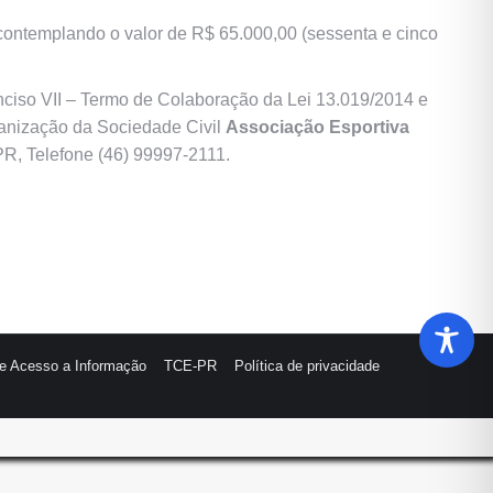
contemplando o valor de R$ 65.000,00 (sessenta e cinco
nciso VII – Termo de Colaboração da Lei 13.019/2014 e
rganização da Sociedade Civil
Associação Esportiva
PR, Telefone (46) 99997-2111.
de Acesso a Informação
TCE-PR
Política de privacidade