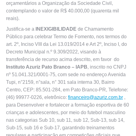
orçamentários a Organização da Sociedade Civil,
contemplando o valor de R$ 40.000,00 (quarenta mil
reais).
Justifica-se a
INEXIGIBILIDADE
de Chamamento
Público para celebrar Termo de Fomento, nos termos do
art. 2º, Inciso VIII da Lei 13.019/2014 e Art 2º, Inciso I, do
Decreto Municipal n.º 9.309/2022, visando à
transferência de recurso acima descrito, em favor do
Instituto Azuriz Pato Branco – IAPB
, inscrito no CNPJ
nº 51.041.321/0001-75, com sede no endereço Avenida
Tupi, n°2159, n°sala, n° 301 sala interna 30, Bairro
Centro, CEP: 85.501-284, em Pato Branco-PR, Telefone:
(46) 99977-0226, eletrônico:
financeiro@azuriz.com.br
,
para Desenvolver e fortalecer a formação esportiva de 60
crianças e adolescentes, por meio do futebol masculino
nas categorias Sub 10, sub 11, sub 12, Sub-13, sub 14,
Sub-15, sub 16 e Sub-17, garantindo treinamentos
regulares e participação em competições oficiais que