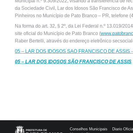
Municipal n.º 9.309/2022, visando a transferência de r
da Sociedade Civil, Lar dos Idosos São Francisco de As
Pinheiros no Município de Pato Branco – PR, telefone (
Na forma do art. 32, § 2º, da Lei Federal n.º 13.019/201
site oficial do Município de Pato Branco (
www.patobranco
Raber Bertelli, através do endereço eletrônico secsocia
05 – LAR DOS IDOSOS SAO FRANCISCO DE ASSIS -
05 – LAR DOS IDOSOS SÃO FRANCISCO DE ASSIS
Conselhos Municipais
Diario Oficia