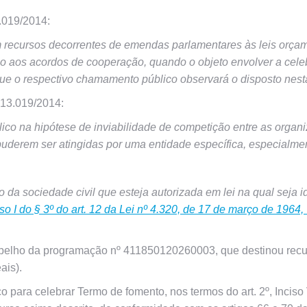
3.019/2014:
 recursos decorrentes de emendas parlamentares às leis orçam
o aos acordos de cooperação, quando o objeto envolver a cele
que o respectivo chamamento público observará o disposto nest
º 13.019/2014:
lico na hipótese de inviabilidade de competição entre as organ
 puderem ser atingidas por uma entidade específica, especialm
ão da sociedade civil que esteja autorizada em lei na qual seja 
iso I do § 3º do art. 12 da Lei nº 4.320, de 17 de março de 1964
elho da programação nº 411850120260003, que destinou recur
ais).
ra celebrar Termo de fomento, nos termos do art. 2º, Inciso VII