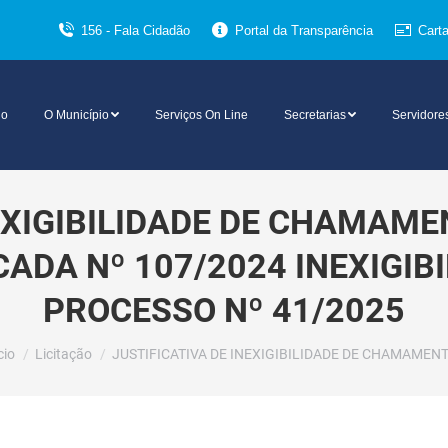
156 - Fala Cidadão
Portal da Transparência
Cart
io
O Município
Serviços On Line
Secretarias
Servidore
NEXIGIBILIDADE DE CHAMAM
ADA Nº 107/2024 INEXIGIBI
PROCESSO Nº 41/2025
cê está aqui:
cio
Licitação
JUSTIFICATIVA DE INEXIGIBILIDADE DE CHAMAMEN