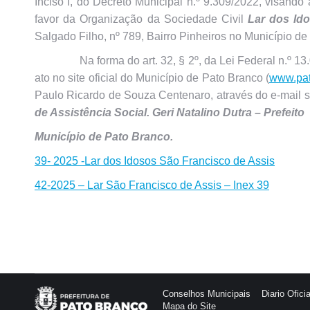
Inciso I, do Decreto Municipal n.º 9.309/2022, visando
favor da Organização da Sociedade Civil
Lar dos Id
Salgado Filho, nº 789, Bairro Pinheiros no Município de
Na forma do art. 32, § 2º, da Lei Federal n.º 13.019/
ato no site oficial do Município de Pato Branco (
www.pat
Paulo Ricardo de Souza Centenaro, através do e-mail s
de Assistência Social. Geri Natalino Dutra – Prefeito
Município de Pato Branco.
39- 2025 -Lar dos Idosos São Francisco de Assis
42-2025 – Lar São Francisco de Assis – Inex 39
Conselhos Municipais
Diario Oficia
Mapa do Site