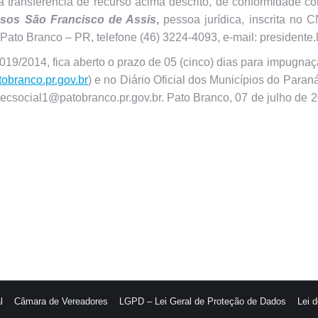
 a transferência de recurso acima descrito, de conformidade 
osos São Francisco de Assis
,
pessoa jurídica, inscrita n
 Pato Branco – PR, telefone (46) 3224-4093, e-mail: presidente
2014, fica aberto o prazo de 05 (cinco) dias para impugnação 
obranco.pr.gov.br
) e no Diário Oficial dos Municípios do Paraná
ecsocial1@patobranco.pr.gov.br. Pato Branco, 07 de julho de 
l
Câmara de Vereadores
LGPD – Lei Geral de Proteção de Dados
Lei 