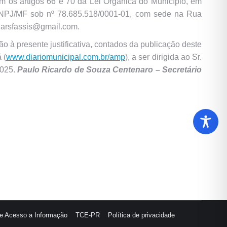
com os artigos 66 e 70 da Lei Orgânica do Município, em
o CNPJ/MF sob nº 78.685.518/0001-01, com sede na Rua
.larsfassis@gmail.com.
à presente justificativa, contados da publicação deste
 (
www.diariomunicipal.com.br/amp
), a ser dirigida ao Sr.
2025.
Paulo Ricardo de Souza Centenaro – Secretário
de Acesso a Informação
TCE-PR
Política de privacidade