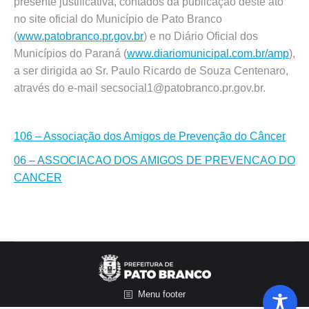
presente justificativa, contados da publicação deste ato
no site oficial do Município de Pato Branco
(
www.patobranco.pr.gov.br
) e no Diário Oficial dos
Municípios do Paraná (
www.diariomunicipal.com.br/amp
),
a ser dirigida ao Sr. Paulo Ricardo de Souza Centenaro,
através do e-mail secsocial1@patobranco.pr.gov.br.
106 – Associação dos Amigos de Prevenção do Câncer
06 – ASSOCIACAO DOS AMIGOS DE PREVENCAO DO
CANCER
Menu footer