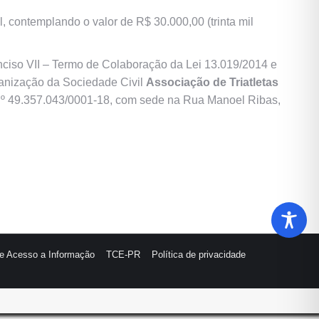
contemplando o valor de R$ 30.000,00 (trinta mil
nciso VII – Termo de Colaboração da Lei 13.019/2014 e
rganização da Sociedade Civil
Associação de Triatletas
nº 49.357.043/0001-18, com sede na Rua Manoel Ribas,
de Acesso a Informação
TCE-PR
Política de privacidade