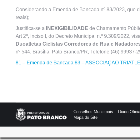
Considerando a Emenda de Bancada nº 83/2023, que dest
reais);
Justifica-se a
INEXIGIBILIDADE
de Chamamento Público
Art 2º, Inciso I, do Decreto Municipal n.º 9.309/2022, v
Duoatletas Ciclistas Corredores de Rua e Nadadore
nº 544, Brasília, Pato Branco/PR, Telefone (46) 99937-2
81 – Emenda de Bancada 83 – ASSOCIAÇÃO TRIATL
Conselhos Municipais
Diario Oficia
Mapa do Site