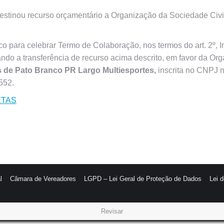
inou recurso orçamentário a Organização da Sociedade Civil, 
 para celebrar Termo de Colaboração, nos termos do art. 2º, I
isando a transferência de recurso acima descrito, em favor da O
s de Pato Branco PR Largo Multiesportes,
inscrita no CNPJ 
552.
ETAS
l
Câmara de Vereadores
LGPD – Lei Geral de Proteção de Dados
Lei 
Revisar