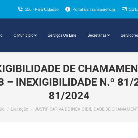
156 - Fala Cidadão
Portal da Transparência
Cart
io
O Município
Serviços On Line
Secretarias
Servidore
EXIGIBILIDADE DE CHAMAME
 – INEXIGIBILIDADE N.º 81/
81/2024
cê está aqui:
cio
Licitação
JUSTIFICATIVA DE INEXIGIBILIDADE DE CHAMAMEN