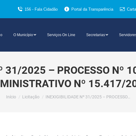
156 - Fala Cidadão
Portal da Transparência
Cart
io
O Município
Serviços On Line
Secretarias
Servidore
Nº 31/2025 – PROCESSO Nº 
MINISTRATIVO Nº 15.417/2
Você está aqui:
Início
Licitação
INEXIGIBILIDADE Nº 31/2025 – PROCESSO…