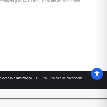
trativos (Lei 14.133/21), para até 45 servidores
de Acesso a Informação
TCE-PR
Política de privacidade