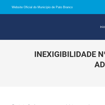
Website Oficial do Município de Pato Branco
Iníc
INEXIGIBILIDADE 
AD