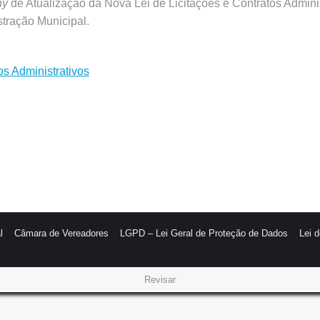
ny
de Atualização da Nova Lei de Licitações e Contratos Adminis
tração Municipal.
os Administrativos
l
Câmara de Vereadores
LGPD – Lei Geral de Proteção de Dados
Lei 
Revisar