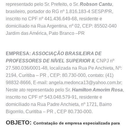
representado pelo Sr. Prefeito, o Sr.
Robson Cantu
,
brasileiro, portador do RG nº 1.816.183-4 SESP/PR,
inscrito no CPF nº 441.436.649-68, residente e
domiciliado na Rua Argentina, nº 02, CEP: 85502-040
Jardim das América, Pato Branco –PR
EMPRESA:
ASSOCIAÇÃO BRASILEIRA DE
PROFESSORES DE NÍVEL SUPERIOR II,
CNPJ nº
27.580.036/0001-48, localizada na Rua Pe Anchieta, Nº:
2194, Curitiba – PR , CEP: 80.730-000, contato: (41)
98832-8666, E-mail: angela.medonca13@yahoo.com.br;
Neste ato representado pelo Sr.
Hamilton Amorim Rosa
,
inscrito no CPF nº 543.048.579-91, residente e
domiciliado na Rua Padre Anchieta, nº 1721, Bairro
Bigorrilo, Curitiba – PR , CEP 80.730-000.
OBJETO:
Contratação de empresa especializada para